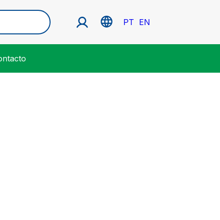
PT
EN
ontacto