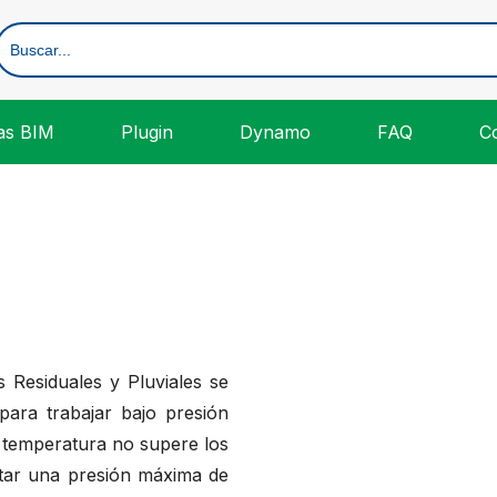
Search
for:
ías BIM
Plugin
Dynamo
FAQ
C
s Residuales y Pluviales se
para trabajar bajo presión
a temperatura no supere los
tar una presión máxima de