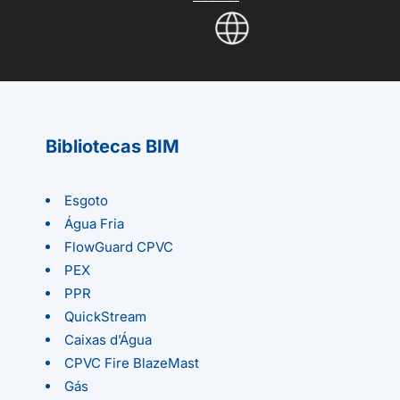
Bibliotecas BIM
Esgoto
Água Fria
FlowGuard CPVC
PEX
PPR
QuickStream
Caixas d’Água
CPVC Fire BlazeMast
Gás